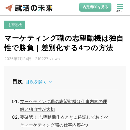
内定者ESを見る
メニュー
志望動機
マーケティング職の志望動機は独自
性で勝負｜差別化する4つの方法
2026年7月24日
219227 views
目次
目次を開く
マーケティング職の志望動機は仕事内容の理
解と独自性が大切
要確認！ 志望動機作るときに確認しておくべ
きマーケティング職の仕事内容4つ