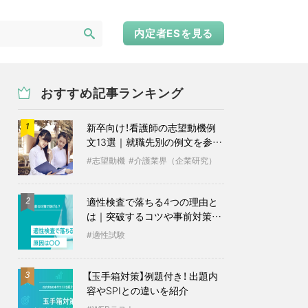
内定者ESを見る
おすすめ記事ランキング
新卒向け！看護師の志望動機例
1
文13選｜就職先別の例文を参考
に
志望動機
介護業界（企業研究）
適性検査で落ちる4つの理由と
2
は｜突破するコツや事前対策も
紹介
適性試験
【玉手箱対策】例題付き！ 出題内
3
容やSPIとの違いを紹介