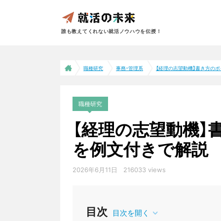
誰も教えてくれない就活ノウハウを伝授！
職種研究
事務・管理系
【経理の志望動機】書き方のポイ
職種研究
【経理の志望動機】
を例文付きで解説
2026年6月11日
216033 views
事務・管理系
目次
目次を開く