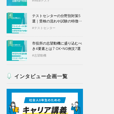
WEBテスト
テストセンターの分野別対策5
4
選｜受検の流れや試験の特徴も
紹介
テストセンター
市役所の志望動機に盛り込むべ
5
き4要素とは？ OK・NG例文7選
志望動機
インタビュー企画一覧