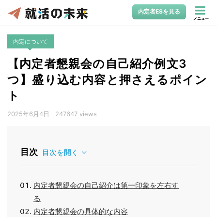
内定者ESを見る
メニュー
内定について
【内定者懇親会の自己紹介例文3
つ】盛り込む内容と押さえるポイン
ト
2025年6月4日
247647 views
目次
目次を開く
内定者懇親会の自己紹介は第一印象を左右す
る
内定者懇親会の具体的な内容