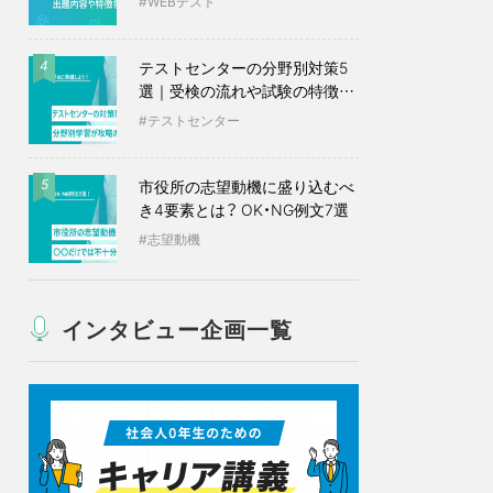
WEBテスト
テストセンターの分野別対策5
4
選｜受検の流れや試験の特徴も
紹介
テストセンター
市役所の志望動機に盛り込むべ
5
き4要素とは？ OK・NG例文7選
志望動機
インタビュー企画一覧