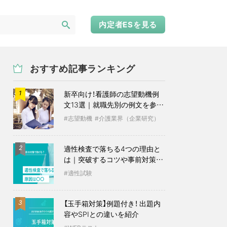
内定者ESを見る
おすすめ記事ランキング
新卒向け！看護師の志望動機例
1
文13選｜就職先別の例文を参考
に
志望動機
介護業界（企業研究）
適性検査で落ちる4つの理由と
2
は｜突破するコツや事前対策も
紹介
適性試験
【玉手箱対策】例題付き！ 出題内
3
容やSPIとの違いを紹介